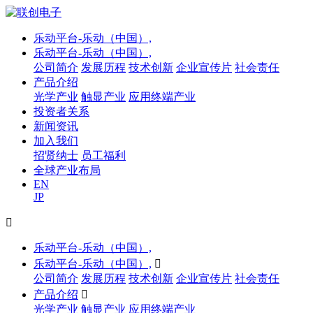
乐动平台-乐动（中国）,
乐动平台-乐动（中国）,
公司简介
发展历程
技术创新
企业宣传片
社会责任
产品介绍
光学产业
触显产业
应用终端产业
投资者关系
新闻资讯
加入我们
招贤纳士
员工福利
全球产业布局
EN
JP

乐动平台-乐动（中国）,
乐动平台-乐动（中国）,

公司简介
发展历程
技术创新
企业宣传片
社会责任
产品介绍

光学产业
触显产业
应用终端产业