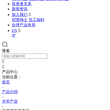
投资者关系
新闻资讯
加入我们

招贤纳士
员工福利
全球产业布局
EN

JP
搜索


产品中心
当前位置：
首页
-
产品介绍
-
光学产业
-