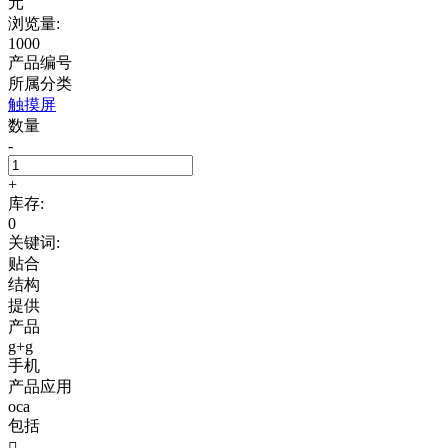
元
浏览量:
1000
产品编号
所属分类
触摸屏
数量
-
+
库存:
0
关键词:
贴合
结构
提供
产品
g+g
手机
产品应用
oca
包括