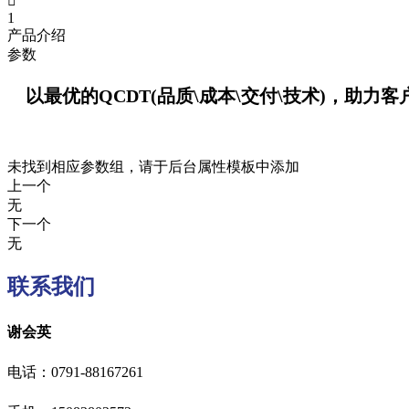

1
产品介绍
参数
以最优的QCDT(品质\成本\交付\技术)，助力
未找到相应参数组，请于后台属性模板中添加
上一个
无
下一个
无
联系我们
谢会英
电话：0791-88167261