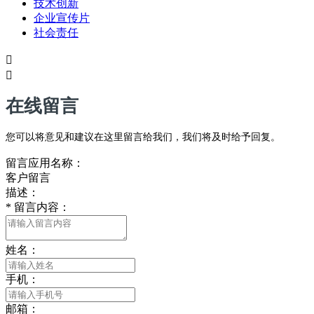
技术创新
企业宣传片
社会责任


在线留言
您可以将意见和建议在这里留言给我们，我们将及时给予回复。
留言应用名称：
客户留言
描述：
*
留言内容：
姓名：
手机：
邮箱：