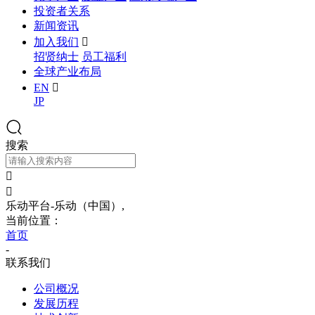
投资者关系
新闻资讯
加入我们

招贤纳士
员工福利
全球产业布局
EN

JP
搜索


乐动平台-乐动（中国）,
当前位置：
首页
-
联系我们
公司概况
发展历程